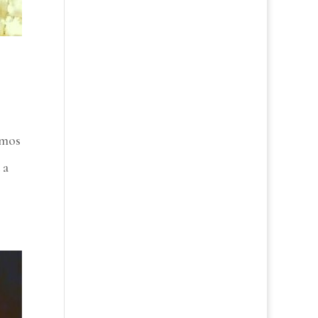
amos
 a