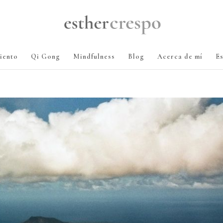
iento
Qi Gong
Mindfulness
Blog
Acerca de mí
E