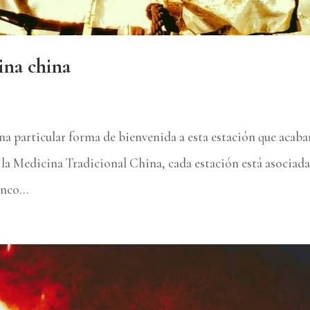
ina china
una particular forma de bienvenida a esta estación que acab
e la Medicina Tradicional China, cada estación está asociada
nco...