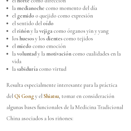
el
norte
como dirección
la
medianoche
como momento del día
el
gemido
o quejido como expresión
el sentido del
oído
el
riñón
y la
vejiga
como órganos yin y yang
los
huesos
y los
dientes
como tejidos
el
miedo
como emoción
la
voluntad
y la
motivación
como cualidades en la
vida
la
sabiduría
como virtud
Resulta especialmente interesante para la práctica
del
Qi Gong
y el
Shiatsu
, tomar en consideración
algunas bases funcionales de la Medicina Tradicional
China asociados a los riñones: